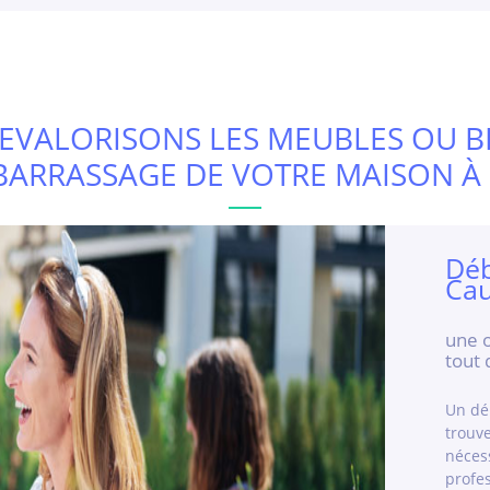
EVALORISONS LES MEUBLES OU B
BARRASSAGE DE VOTRE MAISON À 
Déb
Cau
une o
tout 
Un dé
trouv
néces
profe