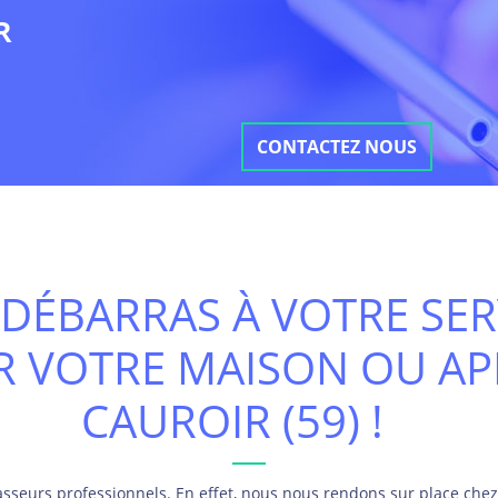
R
CONTACTEZ NOUS
DÉBARRAS À VOTRE SER
R VOTRE MAISON OU A
CAUROIR (59) !
seurs professionnels. En effet, nous nous rendons sur place chez 