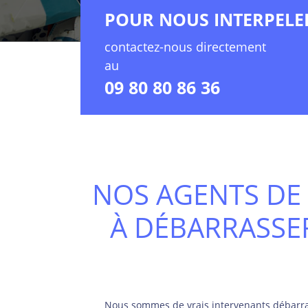
POUR NOUS INTERPELE
contactez-nous directement
au
09 80 80 86 36
NOS AGENTS DE 
À DÉBARRASSE
Nous sommes de vrais intervenants débarras