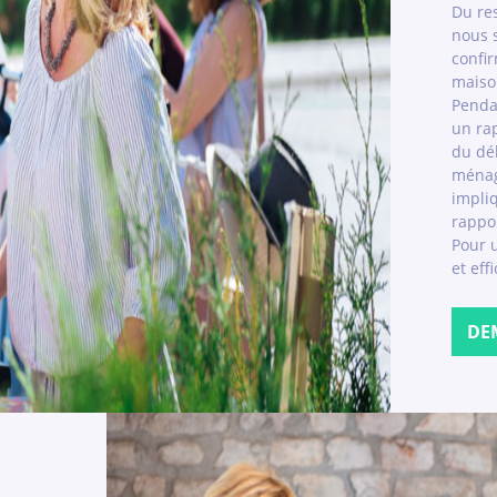
Du res
nous 
confir
maiso
Penda
un rap
du dé
ménag
impli
rappo
Pour 
et eff
DE