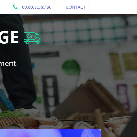
09.80.80.86.36
CONTACT
GE
ement