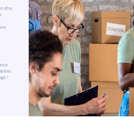
nt être
e
une
,
enne
bilier
age !