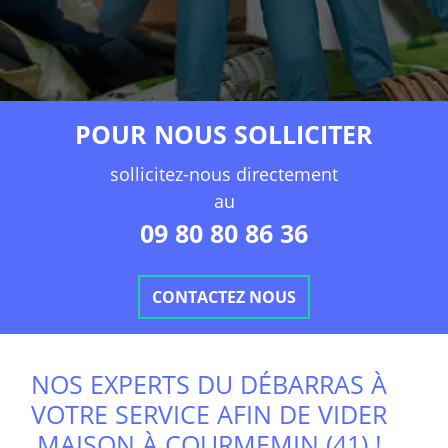
POUR NOUS SOLLICITER
sollicitez-nous directement
au
09 80 80 86 36
CONTACTEZ NOUS
NOS EXPERTS DU DÉBARRAS À
VOTRE SERVICE AFIN DE VIDER
MAISON À COURMEMIN (41) !