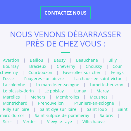
CONTACTEZ NOUS
NOUS VENONS DÉBARRASSER
PRÈS DE CHEZ VOUS :
Averdon
|
Baillou
|
Bauzy
|
Beauchene
|
Billy
|
Boursay
|
Bracieux
|
Cheverny
|
Choussy
|
Cour-
cheverny
|
Courbouzon
|
Faverolles-sur-cher
|
Feings
|
Fosse
|
Fougeres-sur-bievre
|
La chaussee-saint-victor
|
La colombe
|
La marolle-en-sologne
|
Lamotte-beuvron
|
Le plessis-dorin
|
Le poislay
|
Lunay
|
Maray
|
Marolles
|
Mehers
|
Membrolles
|
Meusnes
|
Montrichard
|
Prenouvellon
|
Pruniers-en-sologne
|
Rilly-sur-loire
|
Saint-dye-sur-loire
|
Saint-loup
|
Saint-
marc-du-cor
|
Saint-sulpice-de-pommeray
|
Salbris
|
Seris
|
Verdes
|
Vievy-le-raye
|
Villechauve
|