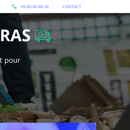
09.80.80.86.36
CONTACT
RAS
t pour