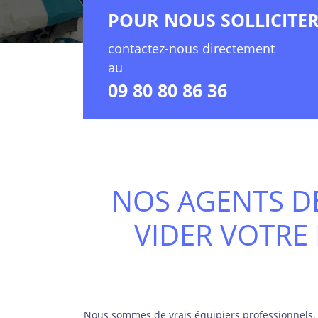
POUR NOUS SOLLICITE
contactez-nous directement
au
09 80 80 86 36
NOS AGENTS DE
VIDER VOTRE
Nous sommes de vrais équipiers professionnels. 