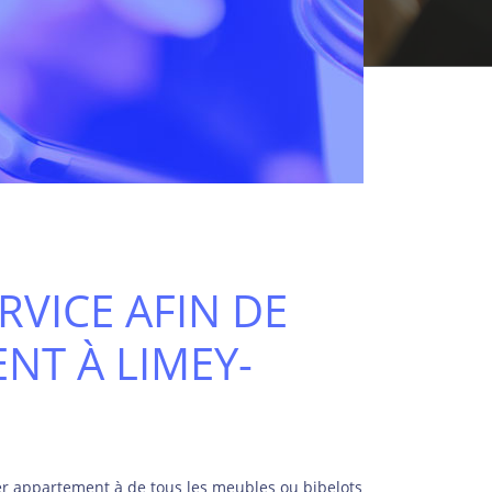
RVICE AFIN DE
NT À LIMEY-
er appartement à de tous les meubles ou bibelots