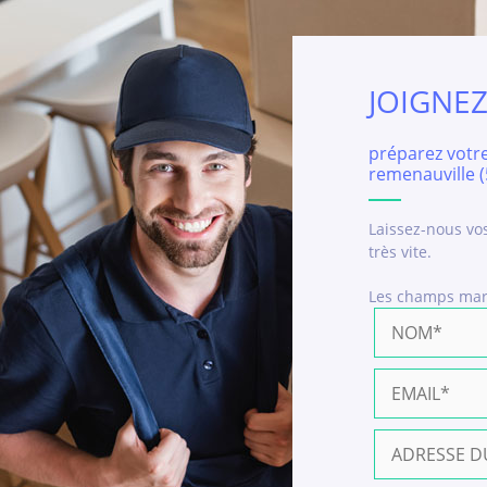
JOIGNE
préparez votr
remenauville (
Laissez-nous vo
très vite.
Les champs ma