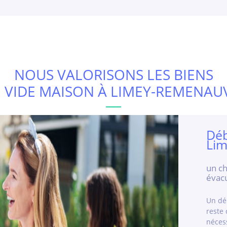
NOUS VALORISONS LES BIENS
U VIDE MAISON À LIMEY-REMENAUVI
Déb
Lim
un ch
évac
Un dé
reste 
néces