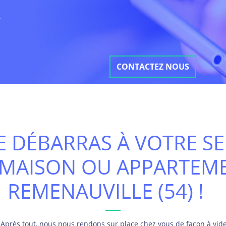
R
CONTACTEZ NOUS
 DÉBARRAS À VOTRE SE
 MAISON OU APPARTEME
REMENAUVILLE (54) !
Après tout, nous nous rendons sur place chez vous de façon à vid