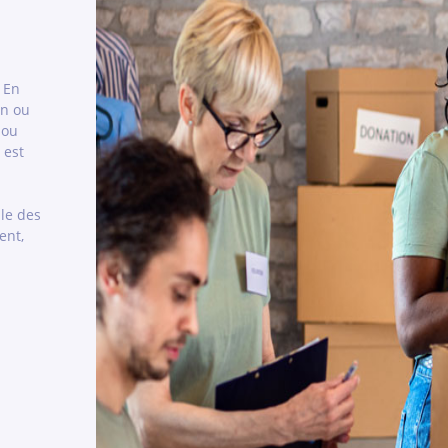
 En
on ou
 ou
 est
le des
ent,