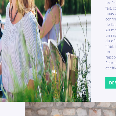
profes
fait, 
nous a
confir
de l’
Au mo
un rap
du dé
final,
un
rappo
Pour 
et eff
DE