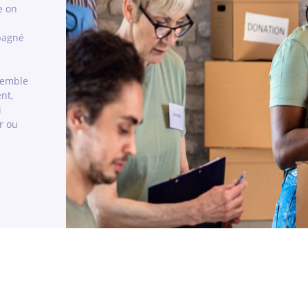
e on
mpagné
semble
nt,
i
r ou