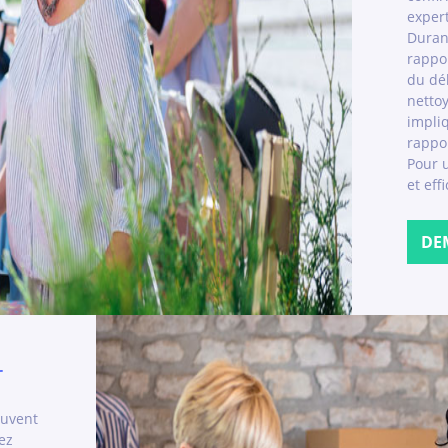
exper
Duran
rappor
du dé
nettoy
impli
rappo
Pour 
et eff
DE
r
euvent
ez