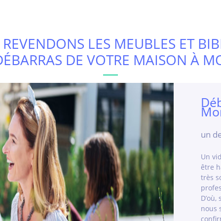
 REVENDONS LES MEUBLES ET BIB
DÉBARRAS DE VOTRE MAISON À MO
Déb
Mor
un de
Un vi
être h
très 
profes
D’où, 
nous 
confir