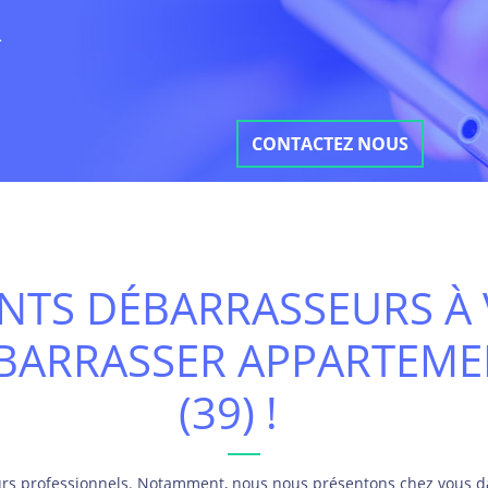
R
CONTACTEZ NOUS
NTS DÉBARRASSEURS À 
ÉBARRASSER APPARTEME
(39) !
s professionnels. Notamment, nous nous présentons chez vous da