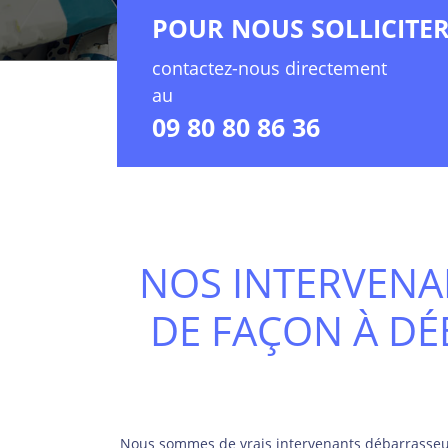
POUR NOUS SOLLICITE
contactez-nous directement
au
09 80 80 86 36
NOS INTERVENA
DE FAÇON À D
Nous sommes de vrais intervenants débarrasseur