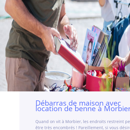
Débarras de maison avec
location de benne à Morbie
Quand on vit à Morbier, les endroits restreint p
être très encombrés ! Pareillement, si vous désir