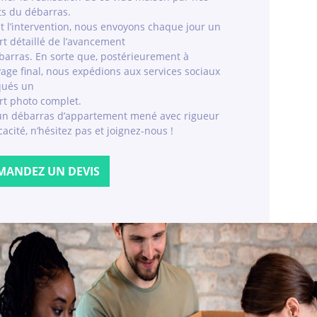
ts du débarras.
t l’intervention, nous envoyons chaque jour un
t détaillé de l’avancement
barras. En sorte que, postérieurement à
age final, nous expédions aux services sociaux
qués un
rt photo complet.
un débarras d’appartement mené avec rigueur
icacité, n’hésitez pas et joignez-nous !
MANDEZ UN DEVIS