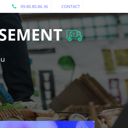
09.80.80.86.36
CONTACT
SEMENT
ou