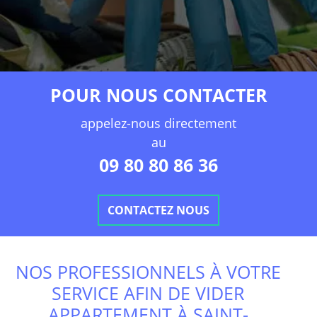
POUR NOUS CONTACTER
appelez-nous directement
au
09 80 80 86 36
CONTACTEZ NOUS
NOS PROFESSIONNELS À VOTRE
SERVICE AFIN DE VIDER
APPARTEMENT À SAINT-