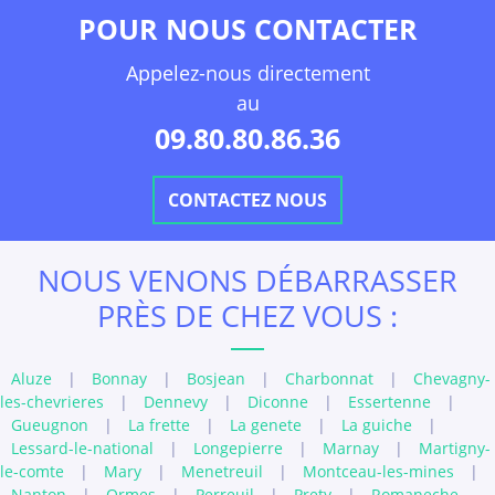
POUR NOUS CONTACTER
Appelez-nous directement
au
09.80.80.86.36
CONTACTEZ NOUS
NOUS VENONS DÉBARRASSER
PRÈS DE CHEZ VOUS :
Aluze
|
Bonnay
|
Bosjean
|
Charbonnat
|
Chevagny-
les-chevrieres
|
Dennevy
|
Diconne
|
Essertenne
|
Gueugnon
|
La frette
|
La genete
|
La guiche
|
Lessard-le-national
|
Longepierre
|
Marnay
|
Martigny-
le-comte
|
Mary
|
Menetreuil
|
Montceau-les-mines
|
Nanton
|
Ormes
|
Perreuil
|
Prety
|
Romaneche-