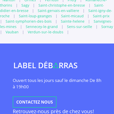
thorins
|
Sagy
|
Saint-christophe-en-bresse
|
Saint-
didier-en-bresse
|
Saint-gervais-en-valliere
|
Saint-igny-de-
roche
|
Saint-loup-geanges
|
Saint-micaud
|
Saint-prix
|
Saint-symphorien-des-bois
|
Sainte-helene
|
Sanvignes-
les-mines
|
Sennecey-le-grand
|
Sens-sur-seille
|
Sornay
|
Vauban
|
Verdun-sur-le-doubs
|
Ouvert tous les jours sauf le dimanche De 8h
à 19h00
CONTACTEZ NOUS
Retrouvez-nous près de chez vous!