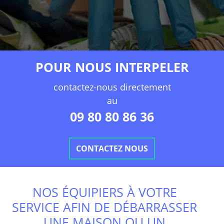
POUR NOUS INTERPELER
contactez-nous directement
au
09 80 80 86 36
CONTACTEZ NOUS
NOS ÉQUIPIERS À VOTRE
SERVICE AFIN DE DÉBARRASSER
UNE MAISON OU UN