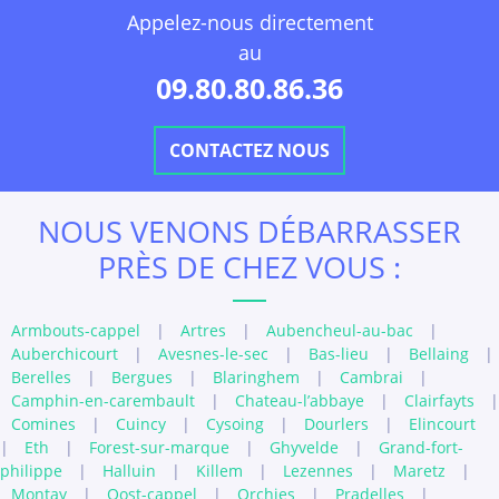
Appelez-nous directement
au
09.80.80.86.36
CONTACTEZ NOUS
NOUS VENONS DÉBARRASSER
PRÈS DE CHEZ VOUS :
Armbouts-cappel
|
Artres
|
Aubencheul-au-bac
|
Auberchicourt
|
Avesnes-le-sec
|
Bas-lieu
|
Bellaing
|
Berelles
|
Bergues
|
Blaringhem
|
Cambrai
|
Camphin-en-carembault
|
Chateau-l’abbaye
|
Clairfayts
|
Comines
|
Cuincy
|
Cysoing
|
Dourlers
|
Elincourt
|
Eth
|
Forest-sur-marque
|
Ghyvelde
|
Grand-fort-
philippe
|
Halluin
|
Killem
|
Lezennes
|
Maretz
|
Montay
|
Oost-cappel
|
Orchies
|
Pradelles
|