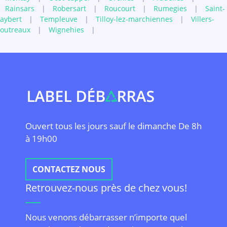
Rainsars
|
Robersart
|
Roucourt
|
Rumegies
|
Saint-
aybert
|
Templeuve
|
Tilloy-lez-marchiennes
|
Villers-
outreaux
|
Wignehies
|
Ouvert tous les jours sauf le dimanche De 8h
à 19h00
CONTACTEZ NOUS
Retrouvez-nous près de chez vous!
Nous venons débarrasser n’importe quel