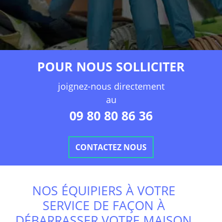
POUR NOUS SOLLICITER
joignez-nous directement
au
09 80 80 86 36
CONTACTEZ NOUS
NOS ÉQUIPIERS À VOTRE
SERVICE DE FAÇON À
DÉBARRASSER VOTRE MAISON