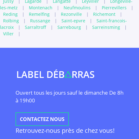
Jussy
|
Lagarde
|
Langatte
|
Leyviller
|
Longeville-
les-metz
|
Montenach
|
Neufmoulins
|
Pierrevillers
|
Reding
|
Remelfing
|
Rezonville
|
Richemont
|
Rolbing
|
Russange
|
Saint-epvre
|
Saint-francois-
lacroix
|
Sarraltroff
|
Sarrebourg
|
Sarreinsming
|
Viller
|
Ouvert tous les jours sauf le dimanche De 8h
à 19h00
CONTACTEZ NOUS
Retrouvez-nous près de chez vous!