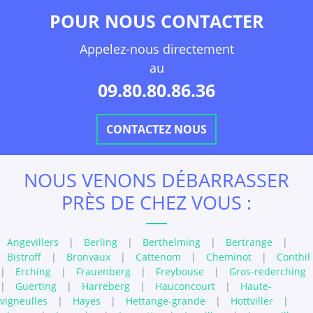
POUR NOUS CONTACTER
Appelez-nous directement
au
09.80.80.86.36
CONTACTEZ NOUS
NOUS VENONS DÉBARRASSER
PRÈS DE CHEZ VOUS :
Angevillers
|
Berling
|
Berthelming
|
Bertrange
|
Bistroff
|
Bronvaux
|
Cattenom
|
Cheminot
|
Conthil
|
Erching
|
Frauenberg
|
Freybouse
|
Gros-rederching
|
Guerting
|
Harreberg
|
Hauconcourt
|
Haute-
vigneulles
|
Hayes
|
Hettange-grande
|
Hottviller
|