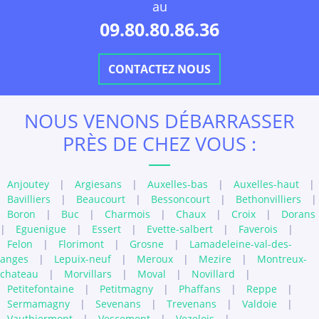
au
09.80.80.86.36
CONTACTEZ NOUS
NOUS VENONS DÉBARRASSER
PRÈS DE CHEZ VOUS :
Anjoutey
|
Argiesans
|
Auxelles-bas
|
Auxelles-haut
|
Bavilliers
|
Beaucourt
|
Bessoncourt
|
Bethonvilliers
|
Boron
|
Buc
|
Charmois
|
Chaux
|
Croix
|
Dorans
|
Eguenigue
|
Essert
|
Evette-salbert
|
Faverois
|
Felon
|
Florimont
|
Grosne
|
Lamadeleine-val-des-
anges
|
Lepuix-neuf
|
Meroux
|
Mezire
|
Montreux-
chateau
|
Morvillars
|
Moval
|
Novillard
|
Petitefontaine
|
Petitmagny
|
Phaffans
|
Reppe
|
Sermamagny
|
Sevenans
|
Trevenans
|
Valdoie
|
Vauthiermont
|
Vescemont
|
Vezelois
|