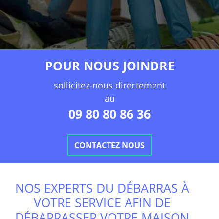
POUR NOUS JOINDRE
sollicitez-nous directement
au
09 80 80 86 36
CONTACTEZ NOUS
NOS EXPERTS DU DÉBARRAS À
VOTRE SERVICE AFIN DE
DÉBARRASSER VOTRE MAISON